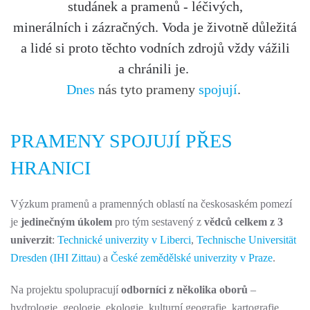
studánek a pramenů - léčivých,
minerálních i zázračných. Voda je životně důležitá
a lidé si proto těchto vodních zdrojů vždy vážili
a chránili je.
Dnes
nás tyto prameny
spojují
.
PRAMENY SPOJUJÍ PŘES
HRANICI
Výzkum pramenů a pramenných oblastí na českosaském pomezí
je
jedinečným úkolem
pro tým sestavený z
vědců celkem z 3
univerzit
:
Technické univerzity v Liberci
,
Technische Universität
Dresden (IHI Zittau)
a
České zemědělské univerzity v Praze
.
Na projektu spolupracují
odborníci z několika oborů
–
hydrologie, geologie, ekologie, kulturní geografie, kartografie