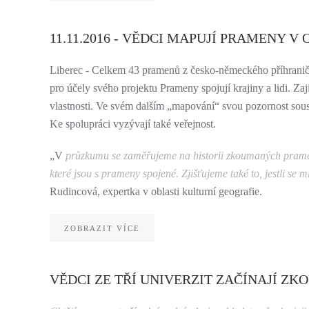
11.11.2016 - VĚDCI MAPUJÍ PRAMENY V
Liberec - Celkem 43 pramenů z česko-německého příhraničí 
pro účely svého projektu Prameny spojují krajiny a lidi. Za
vlastnosti. Ve svém dalším „mapování“ svou pozornost sous
Ke spolupráci vyzývají také veřejnost.
„V
průzkumu se zaměřujeme na historii zkoumaných pramenů, 
které jsou s prameny spojené. Zjišťujeme také to, jestli se
Rudincová, expertka v oblasti kulturní geografie.
ZOBRAZIT VÍCE
VĚDCI ZE TŘÍ UNIVERZIT ZAČÍNAJÍ 