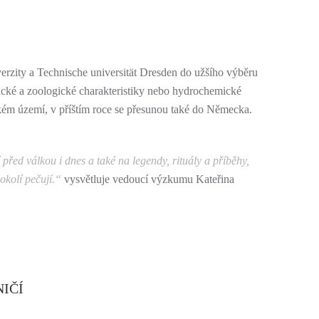
erzity a Technische universität Dresden do užšího výběru
anické a zoologické charakteristiky nebo hydrochemické
kém území, v příštím roce se přesunou také do Německa.
řed válkou i dnes a také na legendy, rituály a příběhy,
 okolí pečují.“
vysvětluje vedoucí výzkumu Kateřina
IČÍ