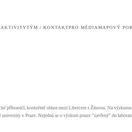
U
AKTIVITY
TÝM / KONTAKT
PRO MÉDIA
MAPOVÝ PO
 příhraničí, konkrétně oblast mezi Libercem s Žitavou. Na výzkumu sp
 univerzity v Praze. Nejedná se o výzkum pouze "zavřený" do laboratoř