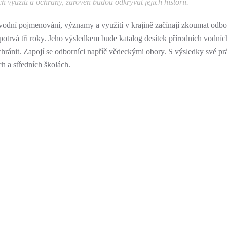
h využití a ochrany, zároveň budou odkrývat jejich historii.
ůvodní pojmenování, významy a využití v krajině začínají zkoumat odbor
rvá tři roky. Jeho výsledkem bude katalog desítek přírodních vodních 
ránit. Zapojí se odborníci napříč vědeckými obory. S výsledky své prá
h a středních školách.