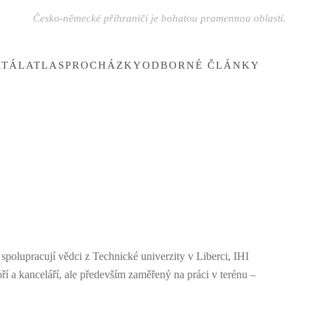
Česko-německé příhraničí je bohatou pramennou oblastí.
RTÁL
ATLAS
PROCHÁZKY
ODBORNÉ ČLÁNKY
olupracují vědci z Technické univerzity v Liberci, IHI
í a kanceláří, ale především zaměřený na práci v terénu –