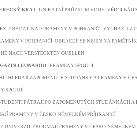
ERECKÝ KRAJ |
UNIKÁTNÍ PRŮZKUM VODY: VĚDCI BÁDA
RZIT BÁDAJÍ NAD PRAMENY V POHRANIČÍ. VYCHÁZÍ I Z 
RAMENY V POHRANIČÍ. OBRACEJÍ SE NEJEN NA PAMĚTNÍ
CHE NACH VERSTECKTEN QUELLEN
AGAZÍN LEONARDO |
PRAMENY SPOJUJÍ
NTI HLEDAJÍ ZAPOMENUTÉ STUDÁNKY A PRAMENY V ČE
Y SPOJUJÍ
 STUDENTI PÁTRAJÍ PO ZAPOMENUTÝCH STUDÁNKÁCH A
AJÍ PRAMENY V ČESKO-NĚMECKÉM PŘÍHRANIČÍ
 Z UNIVERZIT ZKOUMAJÍ PRAMENY V ČESKO-NĚMECKÉM 