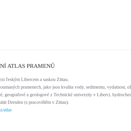
ÁTNÍ ATLAS PRAMENŮ
ezi českým Libercem a saskou Zittau.
oumaných pramenech, jako jsou kvalita vody, sedimentu, vydatnost, ož
fové, geografové a geologové z Technické univerzity v Liberci, hydroch
tät Dresden (s pracovištěm v Zittau).
z/atlas