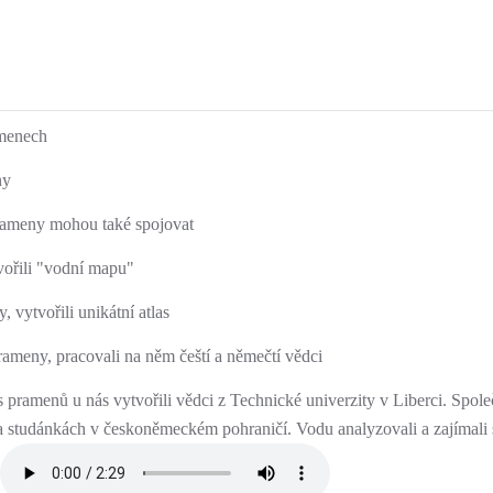
amenech
ny
rameny mohou také spojovat
vořili "vodní mapu"
 vytvořili unikátní atlas
rameny, pracovali na něm čeští a němečtí vědci
as pramenů u nás vytvořili vědci z Technické univerzity v Liberci. S
a studánkách v českoněmeckém pohraničí. Vodu analyzovali a zajímali se 
.