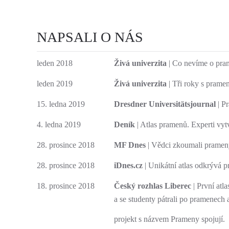
NAPSALI O NÁS
leden 2018
Živá univerzita
| Co nevíme o pr
leden 2019
Živá univerzita
| Tři roky s prame
15. ledna 2019
Dresdner Universitätsjournal
| P
4. ledna 2019
Deník
| Atlas pramenů. Experti vyt
28. prosince 2018
MF Dnes
| Vědci zkoumali prameny,
28. prosince 2018
iDnes.cz
| Unikátní atlas odkrývá p
18. prosince 2018
Český rozhlas Liberec
| První atl
a se studenty pátrali po pramenech 
projekt s názvem Prameny spojují