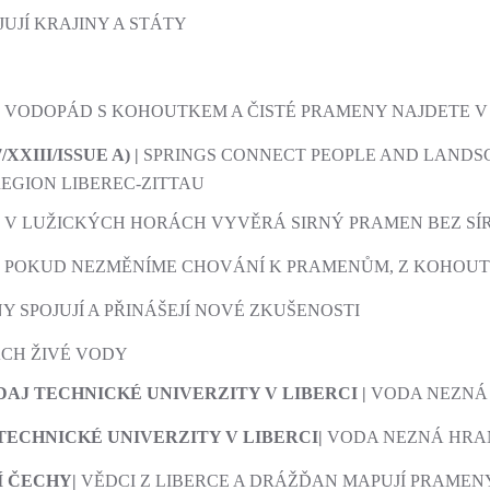
UJÍ KRAJINY A STÁTY
|
VODOPÁD S KOHOUTKEM A ČISTÉ PRAMENY NAJDETE 
/XXIII/ISSUE A) |
SPRINGS CONNECT PEOPLE AND LANDS
EGION LIBEREC-ZITTAU
|
V LUŽICKÝCH HORÁCH VYVĚRÁ SIRNÝ PRAMEN BEZ SÍ
|
POKUD NEZMĚNÍME CHOVÁNÍ K PRAMENŮM, Z KOHOUT
 SPOJUJÍ A PŘINÁŠEJÍ NOVÉ ZKUŠENOSTI
ÁCH ŽIVÉ VODY
ODAJ TECHNICKÉ UNIVERZITY V LIBERCI |
VODA NEZNÁ
TECHNICKÉ UNIVERZITY V LIBERCI|
VODA NEZNÁ HRA
Í ČECHY|
VĚDCI Z LIBERCE A DRÁŽĎAN MAPUJÍ PRAMEN