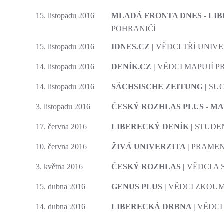
15. listopadu 2016
MLADÁ FRONTA DNES - LIB
POHRANIČÍ
15. listopadu 2016
IDNES.CZ |
VĚDCI TŘÍ UNIVE
14. listopadu 2016
DENÍK.CZ |
VĚDCI MAPUJÍ P
14. listopadu 2016
SÄCHSISCHE ZEITUNG
|
SU
3. listopadu 2016
ČESKÝ ROZHLAS PLUS - M
17. června 2016
LIBERECKÝ DENÍK |
STUDE
10. června 2016
ŽIVÁ UNIVERZITA |
PRAMEN
3. května 2016
ČESKÝ ROZHLAS |
VĚDCI A
15. dubna 2016
GENUS PLUS |
VĚDCI ZKOUM
14. dubna 2016
LIBERECKÁ DRBNA |
VĚDCI