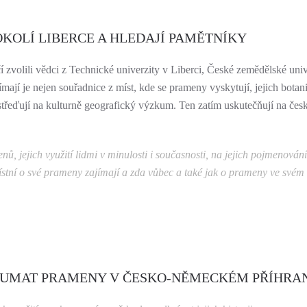
 OKOLÍ LIBERCE A HLEDAJÍ PAMĚTNÍKY
zvolili vědci z Technické univerzity v Liberci, České zemědělské univ
jímají je nejen souřadnice z míst, kde se prameny vyskytují, jejich bot
třeďují na kulturně geografický výzkum. Ten zatím uskutečňují na čes
jejich využití lidmi v minulosti i současnosti, na jejich pojmenování p
 místní o své prameny zajímají a zda vůbec a také jak o prameny ve svém
ZKOUMAT PRAMENY V ČESKO-NĚMECKÉM PŘÍHRAN