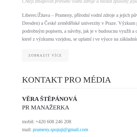
Chtějí zmapovat přírodní vodní zdroje a hledat způsoby jejic
Liberec/Žitava – Prameny, přírodní vodní zdroje a jejich p
Dresden) a České zemědělské univerzity v Praze. Výzkum pot
podrobným popisem, a návrhy, jak je v budoucnu využít a ch
které z výzkumu vzejdou, se uplatní i ve výuce na základníc
ZOBRAZIT VÍCE
KONTAKT PRO MÉDIA
VĚRA ŠTĚPÁNOVÁ
PR MANAŽERKA
mobil: +420 608 246 208
mail:
prameny.spojuji
@gmail.com