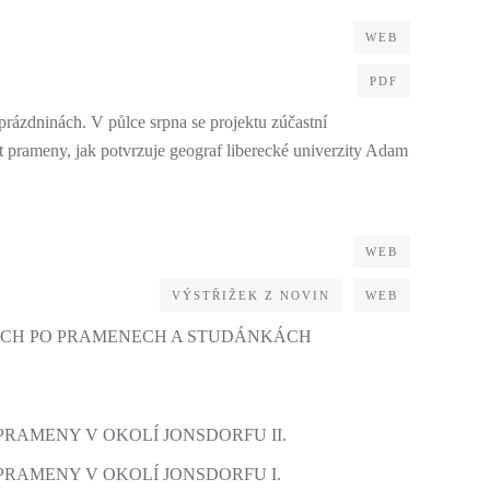
WEB
PDF
 prázdninách. V půlce srpna se projektu zúčastní
t prameny, jak potvrzuje geograf liberecké univerzity Adam
WEB
VÝSTŘIŽEK Z NOVIN
WEB
RÁCH PO PRAMENECH A STUDÁNKÁCH
PRAMENY V OKOLÍ JONSDORFU II.
PRAMENY V OKOLÍ JONSDORFU I.