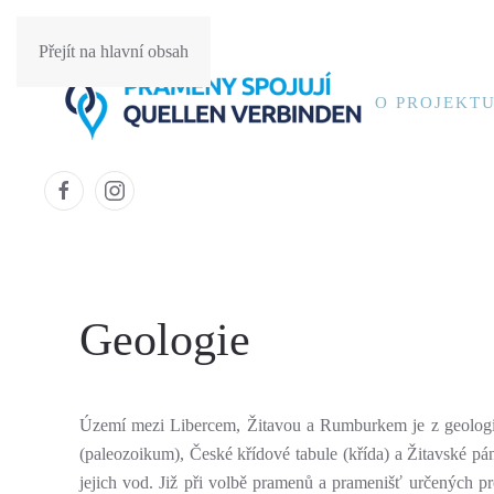
Přejít na hlavní obsah
O PROJEKT
Geologie
Území mezi Libercem, Žitavou a Rumburkem je z geologické
(paleozoikum), České křídové tabule (křída) a Žitavské pá
jejich vod. Již při volbě pramenů a pramenišť určených p