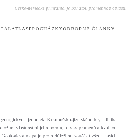
Česko-německé příhraničí je bohatou pramennou oblastí.
RTÁL
ATLAS
PROCHÁZKY
ODBORNÉ ČLÁNKY
geologických jednotek: Krkonošsko-jizerského krystalinika
dložím, vlastnostmi jeho hornin, a typy pramenů a kvalitou
 Geologická mapa je proto důležitou součástí všech našich