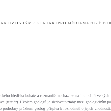
U
AKTIVITY
TÝM / KONTAKT
PRO MÉDIA
MAPOVÝ PO
ho hlediska bohaté a rozmanité, nachází se na hranici tří velkých 
nve (terciér). Úkolem geologů je sledovat vztahy mezi geologickým po
ro podrobný průzkum geolog přispívá k rozhodnutí o jejich vhodnosti.