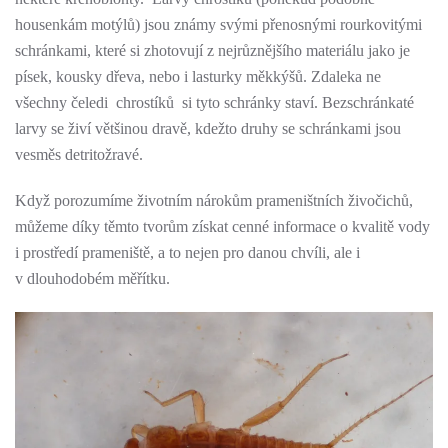
housenkám motýlů) jsou známy svými přenosnými rourkovitými
schránkami, které si zhotovují z nejrůznějšího materiálu jako je
písek, kousky dřeva, nebo i lasturky měkkýšů. Zdaleka ne
všechny čeledi chrostíků si tyto schránky staví. Bezschránkaté
larvy se živí většinou dravě, kdežto druhy se schránkami jsou
vesměs detritožravé.
Když porozumíme životním nárokům prameništních živočichů,
můžeme díky těmto tvorům získat cenné informace o kvalitě vody
i prostředí prameniště, a to nejen pro danou chvíli, ale i
v dlouhodobém měřítku.