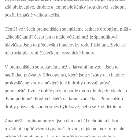
zdá překvapivé, drobné a jemné ploštěnky jsou dravci, schopní
pozřít i značně velkou kořist.
Téměř ve všech prameništích se můžeme setkat s drobnými mlži -
„škebličkami“ často jen o málo většími než je špendlíková
hlavička. Jsou to především hrachovky rodu Pisidium, živící se
mikroskopickými částečkami organické hmoty.
V prameništích se setkáváme též s larvami hmyzu. Jsou to
například pošvatky (Plecoptera), které jsou vázány na chladné
prokysličené vody a některé jejich druhy obývají právě
prameniště. Lze je dobře poznat podle dvou dlouhých tykadel a
dvou podobně dlouhých štětů na konci zadečku. Prameništní
druhy pošvatek jsou vesměs býložravé, nebo se živí detritem.
Známější skupinou hmyzu jsou chrostíci (Trichoptera). Jsou
rozšířeni napříč všemi typy našich vod, najdeme mezi nimi ale i
některé krenobionty. Larvy chrostíků (poněkud podobné