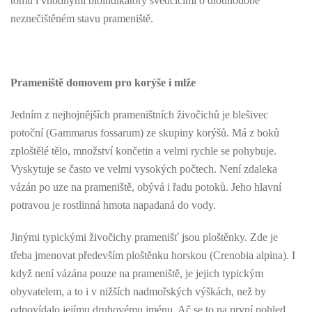
tomu i vhodnými bioindikátory svědčícími o dlouhodobě
neznečištěném stavu prameniště.
Prameniště domovem pro korýše i mlže
Jedním z nejhojnějších prameništních živočichů je blešivec
potoční (Gammarus fossarum) ze skupiny korýšů. Má z boků
zploštělé tělo, množství končetin a velmi rychle se pohybuje.
Vyskytuje se často ve velmi vysokých počtech. Není zdaleka
vázán po uze na prameniště, obývá i řadu potoků. Jeho hlavní
potravou je rostlinná hmota napadaná do vody.
Jinými typickými živočichy pramenišť jsou ploštěnky. Zde je
třeba jmenovat především ploštěnku horskou (Crenobia alpina). I
když není vázána pouze na prameniště, je jejich typickým
obyvatelem, a to i v nižších nadmořských výškách, než by
odpovídalo jejímu druhovému jménu. Ač se to na první pohled