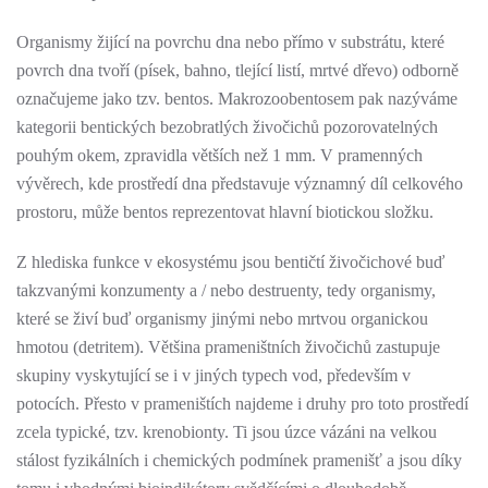
Organismy žijící na povrchu dna nebo přímo v substrátu, které
povrch dna tvoří (písek, bahno, tlející listí, mrtvé dřevo) odborně
označujeme jako tzv. bentos. Makrozoobentosem pak nazýváme
kategorii bentických bezobratlých živočichů pozorovatelných
pouhým okem, zpravidla větších než 1 mm. V pramenných
vývěrech, kde prostředí dna představuje významný díl celkového
prostoru, může bentos reprezentovat hlavní biotickou složku.
Z hlediska funkce v ekosystému jsou bentičtí živočichové buď
takzvanými konzumenty a / nebo destruenty, tedy organismy,
které se živí buď organismy jinými nebo mrtvou organickou
hmotou (detritem). Většina prameništních živočichů zastupuje
skupiny vyskytující se i v jiných typech vod, především v
potocích. Přesto v prameništích najdeme i druhy pro toto prostředí
zcela typické, tzv. krenobionty. Ti jsou úzce vázáni na velkou
stálost fyzikálních i chemických podmínek pramenišť a jsou díky