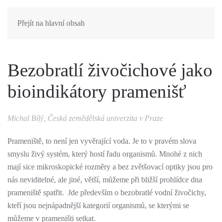
Přejít na hlavní obsah
Bezobratlí živočichové jako
bioindikátory pramenišť
Michal Bílý, Česká zemědělská univerzita v Praze
Prameniště, to není jen vyvěrající voda. Je to v pravém slova
smyslu živý systém, který hostí řadu organismů. Mnohé z nich
mají sice mikroskopické rozměry a bez zvětšovací optiky jsou pro
nás neviditelné, ale jiné, větší, můžeme při bližší prohlídce dna
prameniště spatřit. Jde především o bezobratlé vodní živočichy,
kteří jsou nejnápadnější kategorií organismů, se kterými se
můžeme v prameništi setkat.